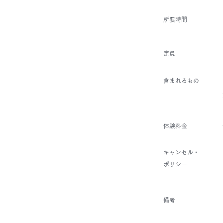
所要時間
​定員
​含まれるもの
体験料金
キャンセル・
ポリシー
備考