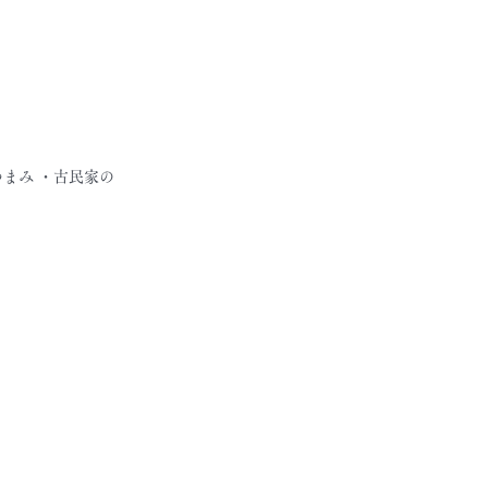
まみ ・古民家の
。