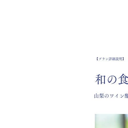
WEDDING TOP▼
WORK
​【プラン詳細説明】
和の
山梨のワイン