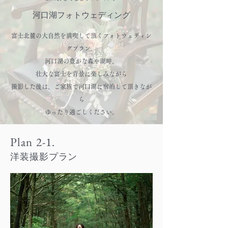
河口湖フォトウェディング
富士北麓の大自然を満喫して頂くフォトウェディン
グプラン。
河口湖の豊かな森や湖畔、
壮大な富士を背景に楽しみながら
撮影した後は、
ご家族で河口湖に宿泊して頂きなが
ら
ゆったり過
ごしください。
Plan 2-1.
洋装撮影プラン