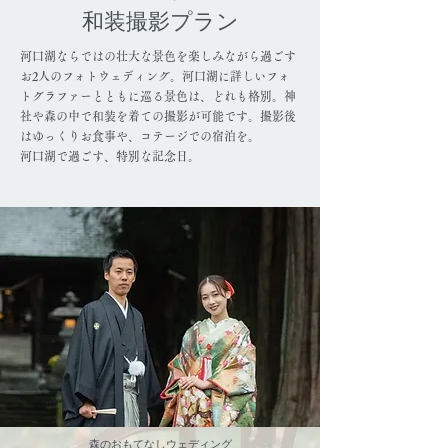
和装撮影プラン
河口湖ならではの壮大な景色を楽しみながら過ごす
お2人のフォトウェディング。河口湖に詳しいフォ
トグラファーとともに巡る景色は、どれも格別。神
社や森の中で和装を着ての撮影が可能です。撮影後
はゆっくりお食事や、コテージでの宿泊を。
河口湖で過ごす、特別な記念日。
​森のおもてなしウェディング